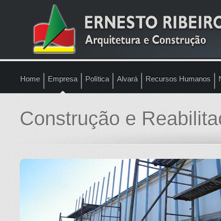
Home
Empresa
Política
Alvará
Recursos Humanos
Construção e Reabilit